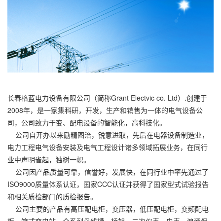
长春格蓝电力设备有限公司（简称Grant Electvic co. Ltd）.创建于
2008年，是一家集科研，开发，生产和销售为一体的电气设备公
司，公司致力于变、配电设备的智能化，高科技化。
公司自开办以来励精图治，锐意进取，先后在电器设备制造业，
电力工程电气设备安装及电气工程设计诸多领域拓展业务，在同行
业中声明雀起，独树一帜。
公司因产品质量可靠，信誉好，发展快，在同行业中率先通过了
ISO9000质量体系认证，国家CCC认证并获得了国家型式试验报告
和相关质检部门的质检报告。
公司主要的产品有高压配电柜，变压器，低压配电柜，变频配电